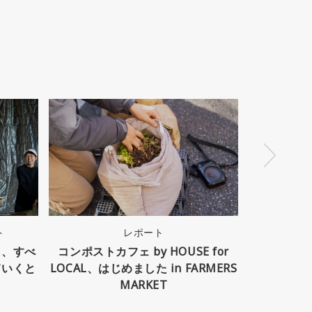
ト
レポート
HOUSE
り、すべ
コンポストカフェ by HOUSE for
これからの「H
ていくと
LOCAL、はじめました in FARMERS
〜家の中も
MARKET