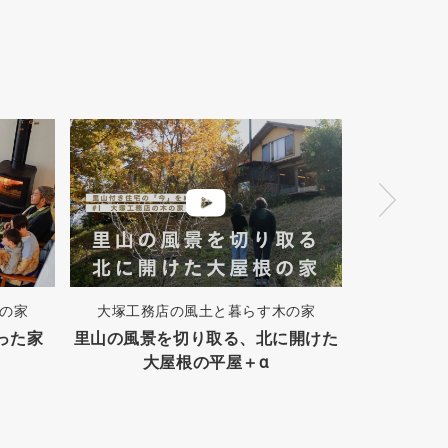
の家
大塚工務店の風土と暮らす木の家
座談会
った家
里山の風景を切り取る、北に開けた
狭小地でも
大屋根の平屋＋α