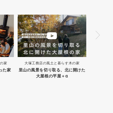
の家
大塚工務店の風土と暮らす木の家
座談会
った家
里山の風景を切り取る、北に開けた
狭小地でも
大屋根の平屋＋α