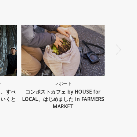
ト
レポート
HOUSE
り、すべ
コンポストカフェ by HOUSE for
これからの「H
ていくと
LOCAL、はじめました in FARMERS
〜家の中も
MARKET